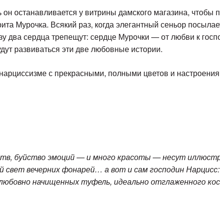
 он останавливается у витрины дамского магазина, чтобы
рита Мурочка. Всякий раз, когда элегантный сеньор посыла
у два сердца трепещут: сердце Мурочки — от любви к госпо
удут развиваться эти две любовные истории.
 нарциссизме с прекрасными, полными цветов и настроения
увств, буйство эмоций — и много красоты — несут иллюст
ый свет вечерних фонарей… а вот и сам господин Нарцисс
любовно начищенных туфель, идеально отглаженного кост