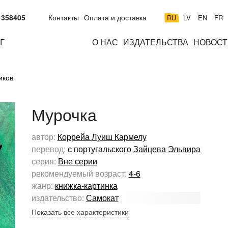
 358405
Контакты
Оплата и доставка
RU
LV
EN
FR
Г
О НАС
ИЗДАТЕЛЬСТВА
НОВОСТ
м
подросткам
взрослым
н
иков
к
Мурочка
автор:
Коррейа Луиш Кармелу
перевод:
с португальского
Зайцева Эльвира
серия:
Вне серии
рекомендуемый возраст:
4-6
жанр:
книжка-картинка
издательство:
Самокат
Показать все характеристики