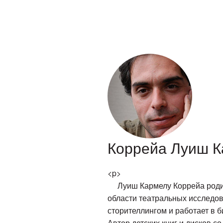
Коррейа Луиш 
<p>
Луиш Кармелу Коррейа родился
области театральных исследов
сторителлингом и работает в б
Автор детских книг и дисков со