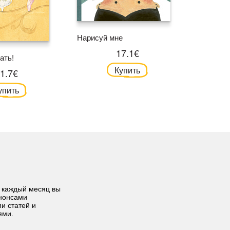
Нарисуй мне
17.1€
Как рож
ать!
Купить
1.7€
упить
 каждый месяц вы
анонсами
ми статей и
ями.