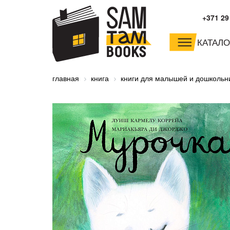
+371 29
КАТАЛО
малышам и
младшим школьника
главная
книга
книги для малышей и дошкольн
дошкольникам