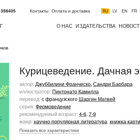
 358405
Контакты
Оплата и доставка
RU
LV
EN
FR
Г
О НАС
ИЗДАТЕЛЬСТВА
НОВОСТ
м
подросткам
взрослым
н
иков
к
Курицеведение. Дачная 
автор:
Джуббилини Франческо
,
Сандри Барбара
иллюстратор:
Пинтонато Камилла
перевод:
с французского
Шаргин Матвей
серия:
Фермоведение
рекомендуемый возраст:
4-6
,
7-9
жанр:
научно-популярная литература
,
книжка-карт
Показать все характеристики