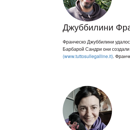
Джуббилини Фр
Франческо Джуббилини удалось
Барбарой Сандри они создали
(www.tuttosullegalline.it)
. Франч