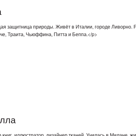
а
я защитница природы. Живёт в Италии, городе Ливорно. Ра
че, Траита, Чьюффина, Питта и Беппа.</p>
илла
 книг, иллюстратор, дизайнер тканей. Училась в Милане, 