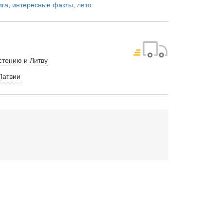
ига
,
интересные факты
,
лето
стонию и Литву
Латвии