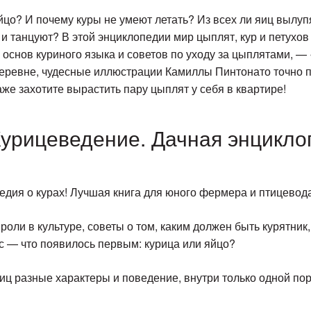
цо? И почему куры не умеют летать? Из всех ли яиц вылуп
ё и танцуют? В этой энциклопедии мир цыплят, кур и петухо
до основ куриного языка и советов по уходу за цыплятами,
еревне, чудесные иллюстрации Камиллы Пинтонато точно пр
же захотите вырастить пару цыплят у себя в квартире!
«Курицеведение. Дачная энцикло
дия о курах! Лучшая книга для юного фермера и птицевода
оли в культуре, советы о том, каким должен быть курятник,
ос — что появилось первым: курица или яйцо?
иц разные характеры и поведение, внутри только одной пор