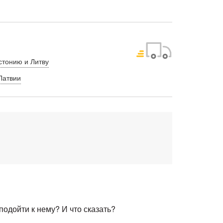
стонию и Литву
Латвии
одойти к нему? И что сказать?