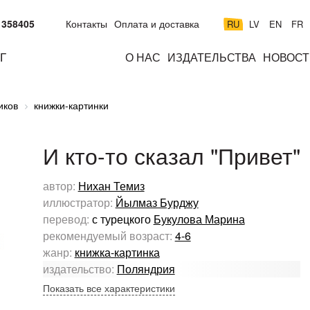
 358405
Контакты
Оплата и доставка
RU
LV
EN
FR
Г
О НАС
ИЗДАТЕЛЬСТВА
НОВОСТ
м
подросткам
взрослым
н
иков
книжки-картинки
к
И кто-то сказал "Привет"
автор:
Нихан Темиз
иллюстратор:
Йылмаз Бурджу
перевод:
с турецкого
Букулова Марина
рекомендуемый возраст:
4-6
жанр:
книжка-картинка
издательство:
Поляндрия
Показать все характеристики