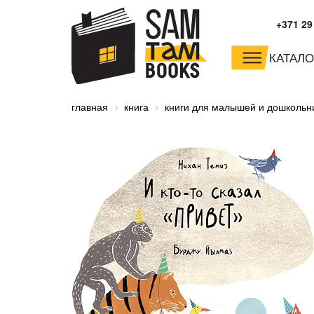
+371 29
КАТАЛО
малышам и
младшим школьника
главная
книга
книги для малышей и дошкольн
дошкольникам