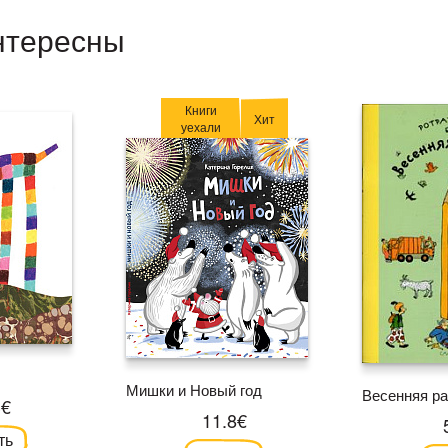
нтересны
Книги
Хит
уехали
Мишки и Новый год
Весенняя ра
3€
11.8€
ть