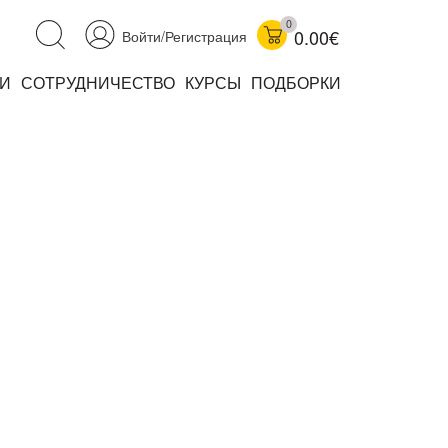
0
0.00€
Войти/Регистрация
И
СОТРУДНИЧЕСТВО
КУРСЫ
ПОДБОРКИ
аучно-популярные
не книжки
ниги
комиксы
книги уехали