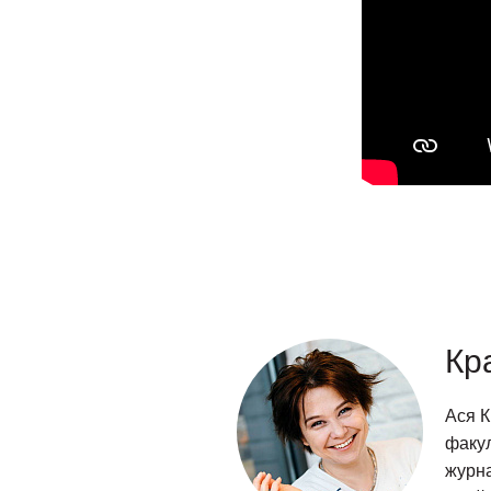
Кр
Ася К
факул
журна