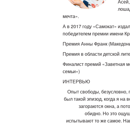
Асей,
лошад
мечта».
А в 2017 году «Самокат» издал
победителем премии имени Кр
Премия Анны Франк (Македония
Премия в области детской лите
Финалист премий «Заветная ме
семьи»)
ИНТЕРВЬЮ
Опыт свободы, безусловно, п
был такой эпизод, когда я на 
загораются окна, а пот
обидно. Но это ощущ
испытывают то же самое. Наве