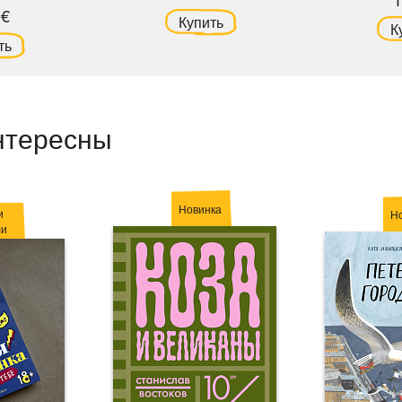
9€
Купить
К
ть
нтересны
Новинка
и
Н
ли