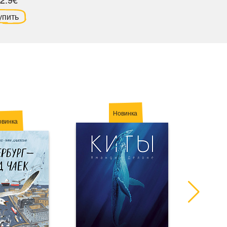
упить
Новинка
овинка