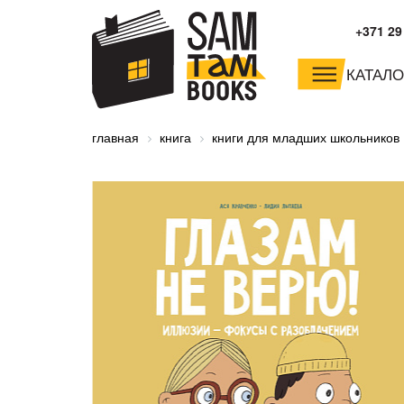
+371 29
КАТАЛО
малышам и
младшим школьника
главная
книга
книги для младших школьников
дошкольникам