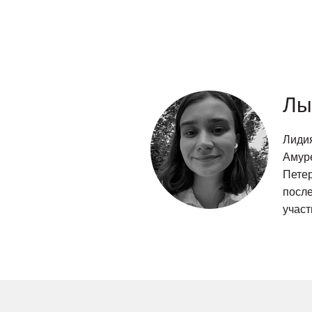
Лы
Лидия
Амуре
Петер
после
учас