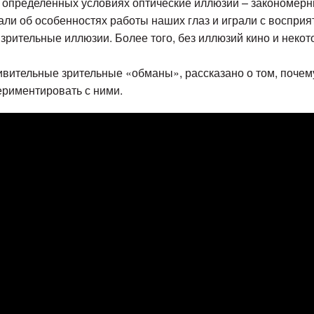
При определённых условиях оптические иллюзии – закономер
али об особенностях работы наших глаз и играли с восприя
т зрительные иллюзии. Более того, без иллюзий кино и нек
вительные зрительные «обманы», рассказано о том, почему
ериментировать с ними.