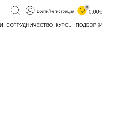
0
0.00€
Войти/Регистрация
И
СОТРУДНИЧЕСТВО
КУРСЫ
ПОДБОРКИ
аучно-популярные
не книжки
ниги
комиксы
книги уехали