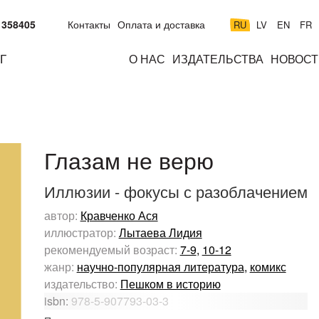
 358405
Контакты
Оплата и доставка
RU
LV
EN
FR
Г
О НАС
ИЗДАТЕЛЬСТВА
НОВОСТ
м
подросткам
взрослым
н
к
Глазам не верю
Иллюзии - фокусы с разоблачением
автор:
Кравченко Ася
иллюстратор:
Лытаева Лидия
рекомендуемый возраст:
7-9
,
10-12
жанр:
научно-популярная литература
,
комикс
издательство:
Пешком в историю
isbn:
978-5-907793-03-3