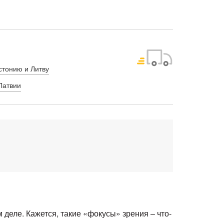
стонию и Литву
Латвии
м деле. Кажется, такие «фокусы» зрения – что-