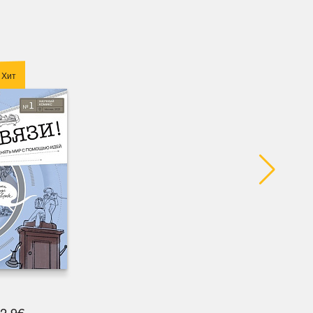
Хит
2.9€