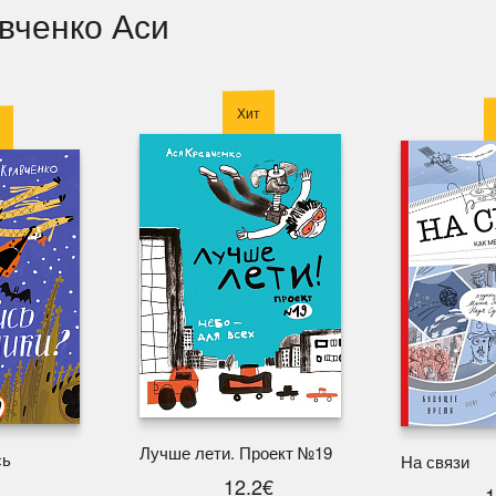
авченко Аси
Хит
Лучше лети. Проект №19
сь
На связи
12.2€
1