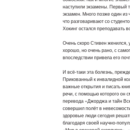
наступили экзамены. Первый т
экзамен. Много позже один из 
что разговаривают со студент
Хокинг остался преподавать в
Очень скоро Стивен женился, у
хорошо, но очень рано, с сам
впоследствии привела его поч
И всё-таки эта болезнь, преж
Прикованный к инвалидной кол
важные открытия и писать книг
речи, с помощью которого он с
перевода «Джорджа и тайн Все
совершил полёт в невесомости
здоровые люди сегодня решать
благодаря своей научно-попул
«Мир в ореховой скорлупке», 