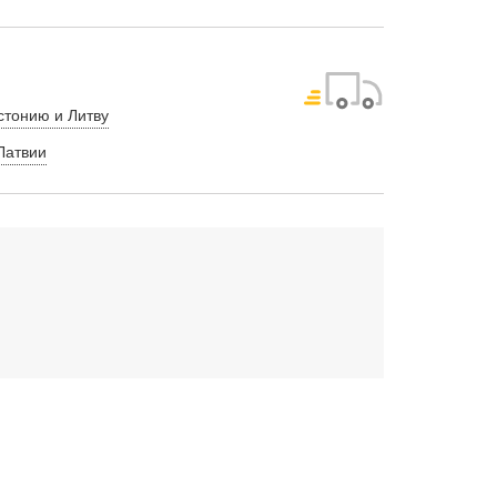
стонию и Литву
Латвии