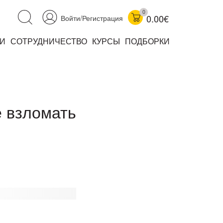
0
0.00€
Войти/Регистрация
И
СОТРУДНИЧЕСТВО
КУРСЫ
ПОДБОРКИ
аучно-популярные
не книжки
ниги
е взломать
комиксы
книги уехали