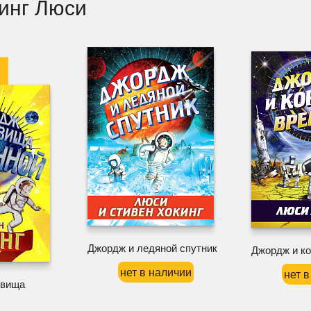
кинг Люси
Джордж и ледяной спутник
Джордж и к
нет в наличии
нет 
овища