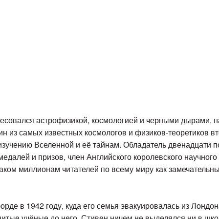
ересовался астрофизикой, космологией и черными дырами, 
ин из самых известных космологов и физиков-теоретиков в
зучению Вселенной и её тайнам. Обладатель двенадцати п
медалей и призов, член Английского королевского научног
аком миллионам читателей по всему миру как замечательны
рде в 1942 году, куда его семья эвакуировалась из Лондон
нитые учёные до него, Стивен ничем не выделялся ни в шко