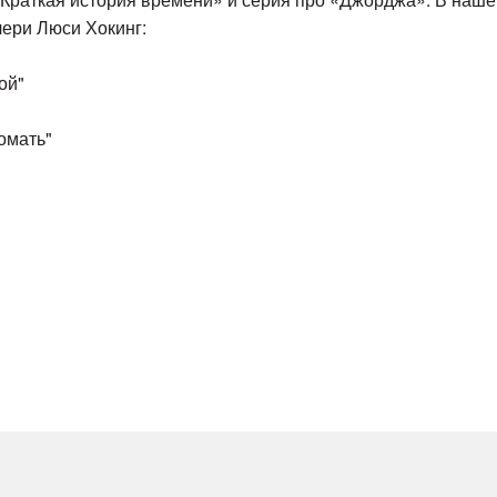
чери Люси Хокинг:
ой"
омать"