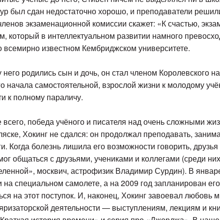
ур был сдан недостаточно хорошо, и преподаватели решил
членов экзаменационной комиссии скажет: «К счастью, экза
ом, который в интеллектуальном развитии намного превосхо
о всемирно известном Кембриджском университете.
 него родились сын и дочь, он стал членом Королевского н
ого начала самостоятельной, взрослой жизни к молодому уч
ти к полному параличу.
де всего, победа учёного и писателя над очень сложными ж
яске, Хокинг не сдался: он продолжал преподавать, занима
и. Когда болезнь лишила его возможности говорить, друзья
мог общаться с друзьями, учениками и коллегами (среди ни
ленной», москвич, астрофизик Владимир Сурдин). В январе
 на специальном самолете, а на 2009 год запланирован ег
ся на этот поступок. И, наконец, Хокинг завоевал любовь 
яризаторской деятельности — выступлениям, лекциям и кни
«Краткая история времени» и серия про «Джорджа». В наш