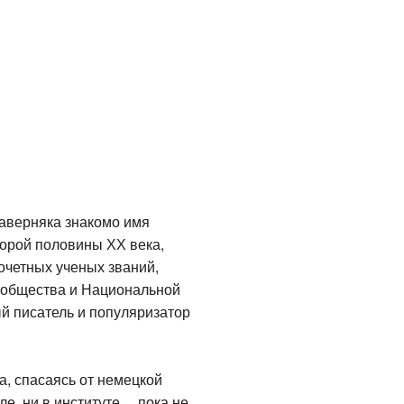
наверняка знакомо имя
торой половины ХХ века,
очетных ученых званий,
о общества и Национальной
й писатель и популяризатор
а, спасаясь от немецкой
ле, ни в институте… пока не