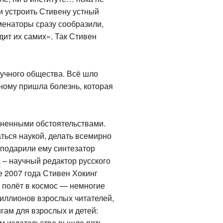
и устроить Стивену устный
менаторы сразу сообразили,
дит их самих». Так Стивен
аучного общества. Всё шло
ёному пришла болезнь, которая
изненными обстоятельствами.
ться наукой, делать всемирно
 подарили ему синтезатор
х – научный редактор русского
 2007 года Стивен Хокинг
о полёт в космос — немногие
миллионов взрослых читателей,
гам для взрослых и детей:
ем издательстве вышло пять