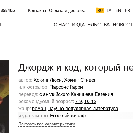
 358405
Контакты
Оплата и доставка
RU
LV
EN
FR
Г
О НАС
ИЗДАТЕЛЬСТВА
НОВОСТ
м
подросткам
взрослым
н
к
Джордж и код, который н
автор:
Хокинг Люси
,
Хокинг Стивен
иллюстратор:
Парсонс Гарри
перевод:
с английского
Канищева Евгения
рекомендуемый возраст:
7-9
,
10-12
жанр:
роман
,
научно-популярная литература
издательство:
Розовый жираф
Показать все характеристики