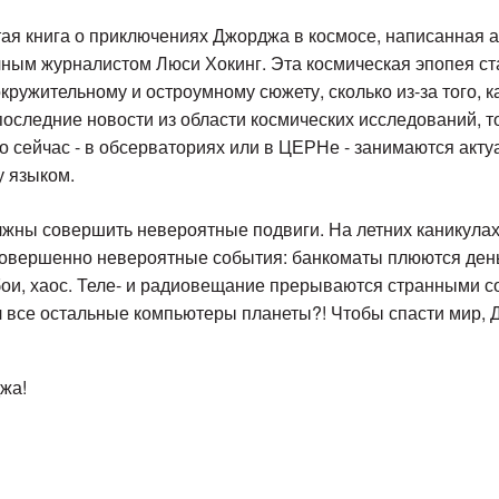
ертая книга о приключениях Джорджа в космосе, написанная
чным журналистом Люси Хокинг. Эта космическая эпопея ста
окружительному и остроумному сюжету, сколько из-за того, 
оследние новости из области космических исследований, 
 сейчас - в обсерваториях или в ЦЕРНе - занимаются акт
 языком.
лжны совершить невероятные подвиги. На летних каникулах
овершенно невероятные события: банкоматы плюются день
бои, хаос. Теле- и радиовещание прерываются странными 
 все остальные компьютеры планеты?! Чтобы спасти мир, Д
жа!