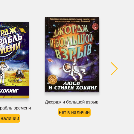
Джордж и большой взрыв
орабль времени
нет в наличии
Джордж 
в наличии
н