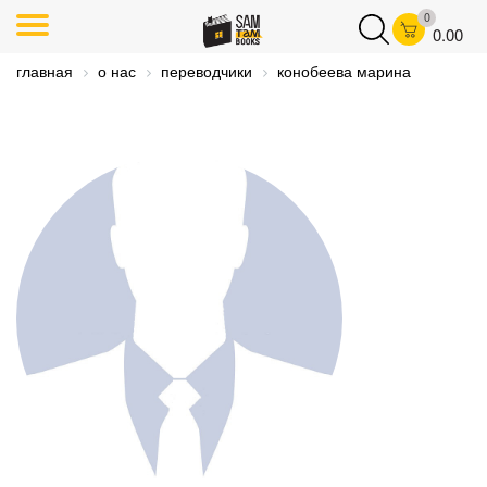
0
0.00
главная
о нас
переводчики
конобеева марина