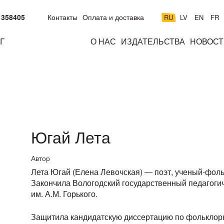
 358405
Контакты
Оплата и доставка
RU
LV
EN
FR
Г
О НАС
ИЗДАТЕЛЬСТВА
НОВОСТ
м
подросткам
взрослым
н
к
Югай Лета
Автор
Лета Югай (Елена Левочская) — поэт, ученый-фольк
Закончила Вологодский государственный педагогич
им. А.М. Горького.
Защитила кандидатскую диссертацию по фольклорн