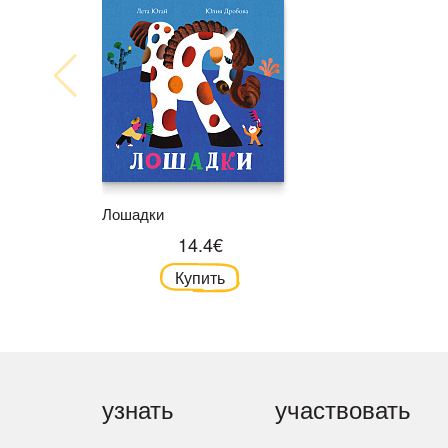
Лошадки
14.4€
Купить
узнать
участвовать