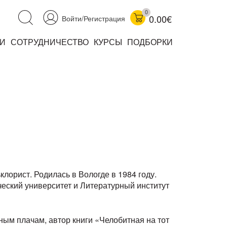
0
0.00€
Войти/Регистрация
И
СОТРУДНИЧЕСТВО
КУРСЫ
ПОДБОРКИ
аучно-популярные
не книжки
ниги
лорист. Родилась в Вологде в 1984 году.
еский университет и Литературный институт
комиксы
ым плачам, автор книги «Челобитная на тот
книги уехали