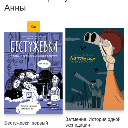
Анны
Хит
Затмение. История одной
Бестужевки: первый
экспедиции