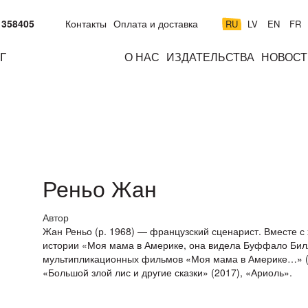
 358405
Контакты
Оплата и доставка
RU
LV
EN
FR
Г
О НАС
ИЗДАТЕЛЬСТВА
НОВОСТ
м
подросткам
взрослым
н
к
Реньо Жан
Автор
Жан Реньо (р. 1968) — французский сценарист. Вместе 
истории «Моя мама в Америке, она видела Буффало Билла
мультипликационных фильмов «Моя мама в Америке…» (20
«Большой злой лис и другие сказки» (2017), «Ариоль».