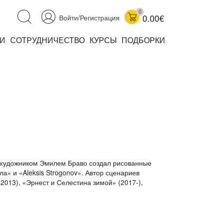
0
0.00€
Войти/Регистрация
И
СОТРУДНИЧЕСТВО
КУРСЫ
ПОДБОРКИ
аучно-популярные
не книжки
ниги
с художником Эмилем Браво создал рисованные
» и «Aleksis Strogonov». Автор сценариев
13), «Эрнест и Селестина зимой» (2017-),
комиксы
книги уехали