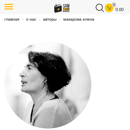
0
0.00
главная
о нас
авторы
макарова елена