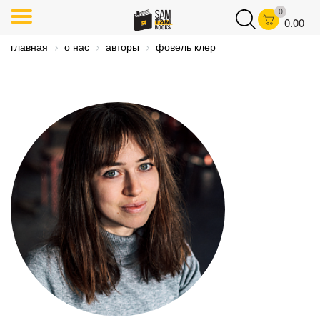
0
0.00
главная
о нас
авторы
фовель клер