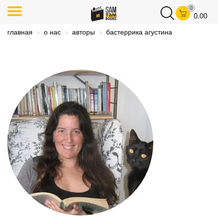
0
0.00
главная
о нас
авторы
бастеррика агустина