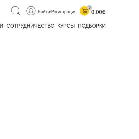
0
0.00€
Войти/Регистрация
И
СОТРУДНИЧЕСТВО
КУРСЫ
ПОДБОРКИ
аучно-популярные
не книжки
ниги
комиксы
книги уехали