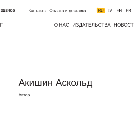
 358405
Контакты
Оплата и доставка
RU
LV
EN
FR
Г
О НАС
ИЗДАТЕЛЬСТВА
НОВОСТ
м
подросткам
взрослым
н
к
Акишин Аскольд
Автор